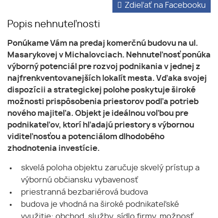
Zdieľať na Facebooku
Popis nehnuteľnosti
Ponúkame Vám na predaj komerčnú budovu na ul.
Masarykovej v Michalovciach. Nehnuteľnosť ponúka
výborný potenciál pre rozvoj podnikania v jednej z
najfrenkventovanejších lokalít mesta. Vďaka svojej
dispozícii a strategickej polohe poskytuje široké
možnosti prispôsobenia priestorov podľa potrieb
nového majiteľa. Objekt je ideálnou voľbou pre
podnikateľov, ktorí hľadajú priestory s výbornou
viditeľnosťou a potenciálom dlhodobého
zhodnotenia investície.
skvelá poloha objektu zaručuje skvelý prístup a
výbornú občiansku vybavenosť
priestranná bezbariérová budova
budova je vhodná na široké podnikateľské
využitie: obchod, služby, sídlo firmy, možnosť