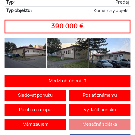
Typ:
Predaj
Typ objektu:
Komerčný objekt
390 000 €
Medzi obľúbené
Sledovať ponuku
Poslať známemu
Poloha na mape
Vytlačiť ponuku
Mám záujem
Mesačná splátka