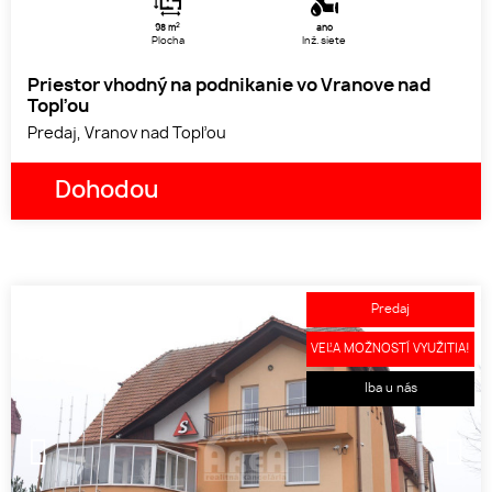
2
98 m
áno
Plocha
Inž. siete
Priestor vhodný na podnikanie vo Vranove nad
Topľou
Predaj, Vranov nad Topľou
Dohodou
Predaj
VEĽA MOŽNOSTÍ VYUŽITIA!
Iba u nás