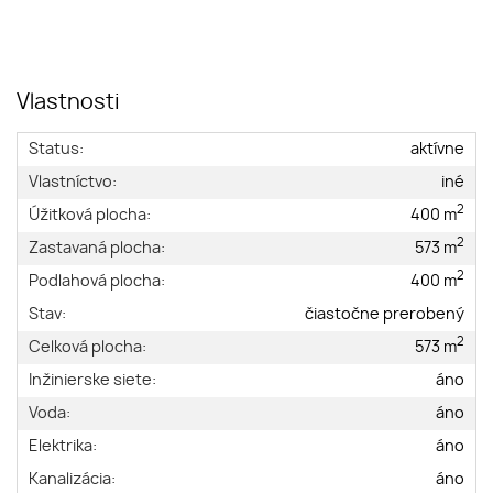
Vlastnosti
Status:
aktívne
Vlastníctvo:
iné
2
Úžitková plocha:
400 m
2
Zastavaná plocha:
573 m
2
Podlahová plocha:
400 m
Stav:
čiastočne prerobený
2
Celková plocha:
573 m
Inžinierske siete:
áno
Voda:
áno
Elektrika:
áno
Kanalizácia:
áno