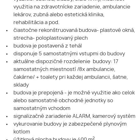
využitia na zdravotnícke zariadenie, ambulancie
lekárov, zubná alebo estetická klinika,
rehabilitácia a pod.
čiastočne rekonštruovaná budova- plastové okná,
strecha- poloplastovaný plech
budova je postavená z tehál
disponuje 5 samostatnými vstupmi do budovy
aktuálne dispozičné rozdelenie budovy: 17
samostatných miestností /8x ambulancie,
čakárne/ + toalety pri každej ambulancii, šatne,
sklady
budova je prepojená - je možné využitie ako celok
alebo samostatné obchodné jednotky so
samostatným vchodom
signalizačné zariadenie ALARM, kamerový systém
vykurovanie budovy je zabezpečené plynovým
kotlom
2
úžitková plocha budovy je 400 m