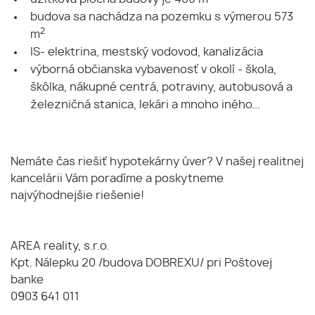
budova sa nachádza na pozemku s výmerou 573
2
m
IS- elektrina, mestský vodovod, kanalizácia
výborná občianska vybavenosť v okolí - škola,
škôlka, nákupné centrá, potraviny, autobusová a
železničná stanica, lekári a mnoho iného...
Nemáte čas riešiť hypotekárny úver? V našej realitnej
kancelárii Vám poradíme a poskytneme
najvýhodnejšie riešenie!
AREA reality, s.r.o.
Kpt. Nálepku 20 /budova DOBREXU/ pri Poštovej
banke
0903 641 011