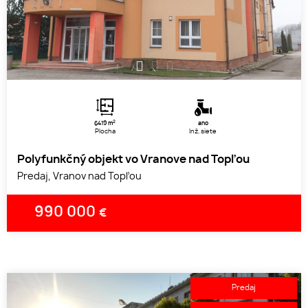
1
2
3
2
6419 m
áno
Plocha
Inž. siete
Polyfunkčný objekt vo Vranove nad Topľou
Predaj, Vranov nad Topľou
990 000
€
Predaj