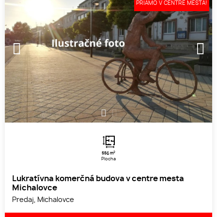
PRIAMO V CENTRE MESTA!
1
2
2
556 m
Plocha
Lukratívna komerčná budova v centre mesta
Michalovce
Predaj, Michalovce