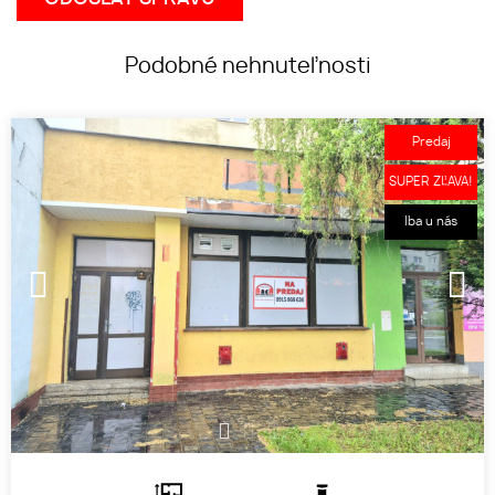
Podobné nehnuteľnosti
Predaj
SUPER ZĽAVA!
Iba u nás
1
2
3