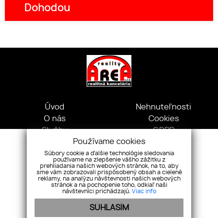
Dohodou
Úvod
Nehnuteľnosti
O nás
Cookies
Služby
GDPR
Používame cookies
Náš tím
Kontakt
Súbory cookie a ďalšie technológie sledovania
používame na zlepšenie vášho zážitku z
Kpt. Nálepku, 1072/20 Michalovce 071 01, Slovensko
prehliadania našich webových stránok, na to, aby
+421 919 078 018
sme vám zobrazovali prispôsobený obsah a cielené
reklamy, na analýzu návštevnosti našich webových
areareality.asistentka@gmail.com
stránok a na pochopenie toho, odkiaľ naši
návštevníci prichádzajú.
Viac info
Pridajte si nás
SÚHLASÍM