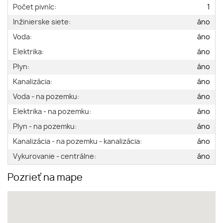
Počet pivníc:
1
Inžinierske siete:
áno
Voda:
áno
Elektrika:
áno
Plyn:
áno
Kanalizácia:
áno
Voda - na pozemku:
áno
Elektrika - na pozemku:
áno
Plyn - na pozemku:
áno
Kanalizácia - na pozemku - kanalizácia:
áno
Vykurovanie - centrálne:
áno
Pozrieť na mape