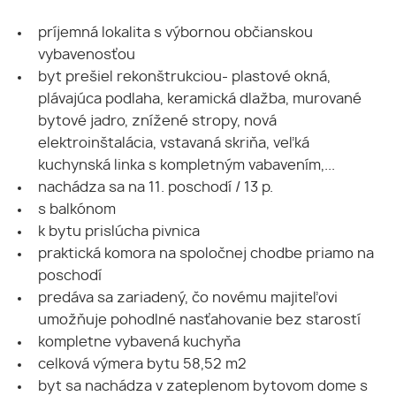
príjemná lokalita s výbornou občianskou
vybavenosťou
byt prešiel rekonštrukciou- plastové okná,
plávajúca podlaha, keramická dlažba, murované
bytové jadro, znížené stropy, nová
elektroinštalácia, vstavaná skriňa, veľká
kuchynská linka s kompletným vabavením,...
nachádza sa na 11. poschodí / 13 p.
s balkónom
k bytu prislúcha pivnica
praktická komora na spoločnej chodbe priamo na
poschodí
predáva sa zariadený, čo novému majiteľovi
umožňuje pohodlné nasťahovanie bez starostí
kompletne vybavená kuchyňa
celková výmera bytu 58,52 m2
byt sa nachádza v zateplenom bytovom dome s