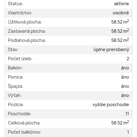
Status:
aktívne
Vlastníctvo:
osobné
2
Úžitková plocha:
58.52 m
2
Zastavaná plocha:
58.52 m
2
Podlahová plocha:
58.52 m
Stav:
úplne prerobený
Počet izieb:
2
Balkón:
áno
Pivnica:
áno
Špajza:
áno
Výťah:
áno
Pozícia:
vyššie poschodie
Poschodie:
11
2
Celková plocha:
58.52 m
Počet balkónov:
1