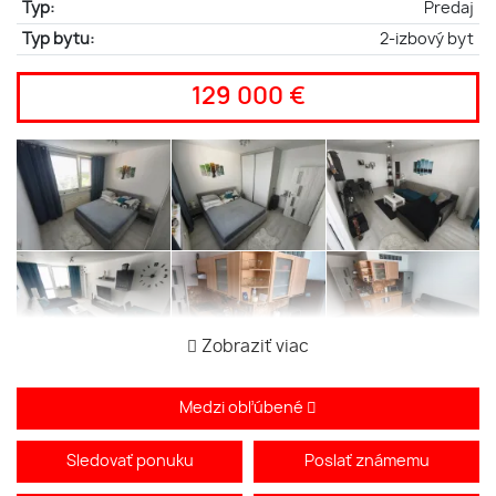
Typ:
Predaj
Typ bytu:
2-izbový byt
129 000 €
Zobraziť viac
Medzi obľúbené
Sledovať ponuku
Poslať známemu