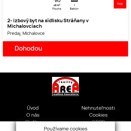
top
2
45 m
1
Plocha
Balkón
2- izbový byt na sídlisku Stráňany v
Michalovciach
Predaj, Michalovce
Dohodou
1
2
3
Úvod
Nehnuteľnosti
O nás
Cookies
Služby
GDPR
Používame cookies
Náš tím
Kontakt