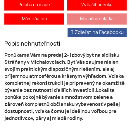
Poloha na mape
Vytlačiť ponuku
Mám záujem
Mesačná splátka
Zdieľať na Facebooku
Popis nehnuteľnosti
Ponúkame Vám na predaj 2- izbový byt na sídlisku
Stráňany v Michalovciach. Byt Vás zaujme nielen
svojím praktickým dispozičným riešením, ale aj
príjemnou atmosférou a krásnym výhľadom. Vďaka
kompletnej rekonštrukcii je pripravený na okamžité
bývanie bez nutnosti ďalších investícií.Lokalita
ponúka pokojné bývanie s množstvom zelene a
zároveň kompletnú občiansku vybavenosť v pešej
dostupnosti, vďaka čomu je ideálnou voľbou pre
jednotlivcov, páry aj mladé rodiny.