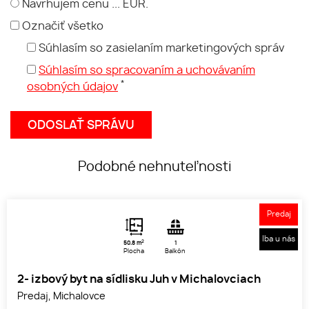
Navrhujem cenu ... EUR.
Označiť všetko
Súhlasím so zasielaním marketingových správ
Súhlasím so spracovaním a uchovávaním
*
osobných údajov
Podobné nehnuteľnosti
Predaj
Iba u nás
2
50.8 m
1
Plocha
Balkón
2- izbový byt na sídlisku Juh v Michalovciach
Predaj, Michalovce