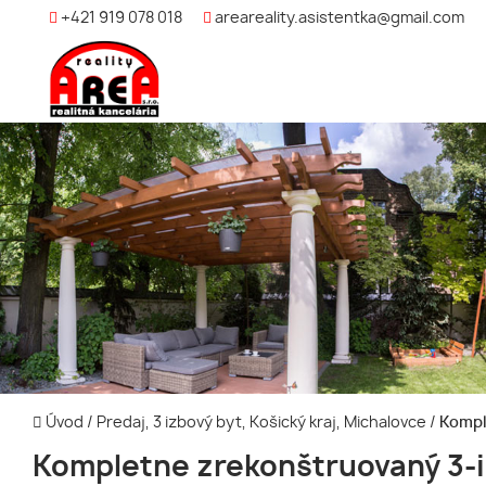
+421 919 078 018
areareality.asistentka@gmail.com
Úvod
/
Predaj, 3 izbový byt, Košický kraj, Michalovce
/
Komple
Kompletne zrekonštruovaný 3-