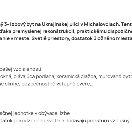
- izbový byt na Ukrajinskej ulici v Michalovciach. Ten
Vďaka premyslenej rekonštrukcii, praktickému dispozičné
vanie v meste. Svetlé priestory, dostatok úložného miest
pešej vzdialenosti
okná, plávajúca podlaha, keramická dlažba, murované byto
ané skrine, bezpečnostné vstupné dvere,...
ačnej jednotke v obývacej izbe
tatok prirodzeného svetla a dodávajú priestoru vzdušný