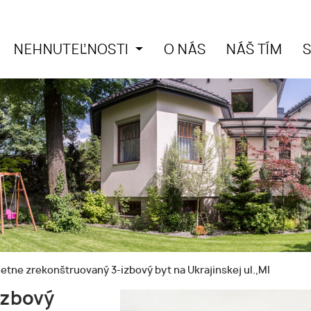
NEHNUTEĽNOSTI
O NÁS
NÁŠ TÍM
tne zrekonštruovaný 3-izbový byt na Ukrajinskej ul.,MI
izbový