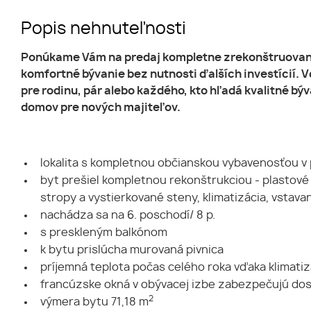
Popis nehnuteľnosti
Ponúkame Vám na predaj kompletne zrekonštruovaný 3
komfortné bývanie bez nutnosti ďalších investícií. 
pre rodinu, pár alebo každého, kto hľadá kvalitné bý
domov pre nových majiteľov.
lokalita s kompletnou občianskou vybavenosťou v 
byt prešiel kompletnou rekonštrukciou - plastové 
stropy a vystierkované steny, klimatizácia, vstav
nachádza sa na 6. poschodí/ 8 p.
s preskleným balkónom
k bytu prislúcha murovaná pivnica
príjemná teplota počas celého roka vďaka klimatiz
francúzske okná v obývacej izbe zabezpečujú dos
2
výmera bytu 71,18 m