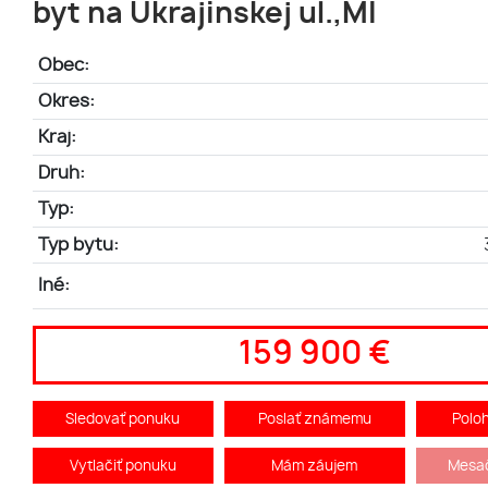
byt na Ukrajinskej ul.,MI
Obec:
Okres:
Kraj:
Druh:
Typ:
Typ bytu:
Iné:
159 900 €
Sledovať ponuku
Poslať známemu
Polo
Vytlačiť ponuku
Mám záujem
Mesač