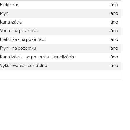
Elektrika:
áno
Plyn:
áno
Kanalizácia:
áno
Voda - na pozemku:
áno
Elektrika - na pozemku:
áno
Plyn - na pozemku:
áno
Kanalizácia - na pozemku - kanalizácia:
áno
Vykurovanie - centrálne:
áno