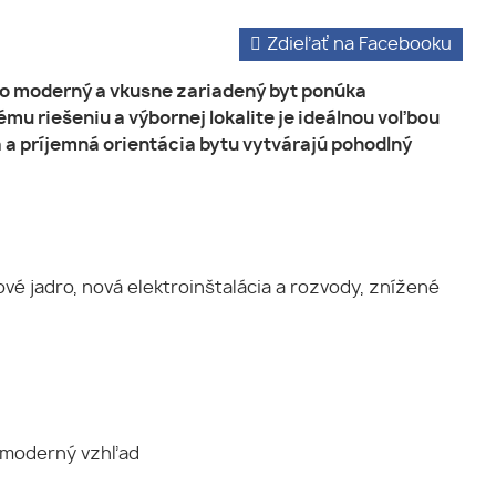
Zdieľať na Facebooku
to moderný a vkusne zariadený byt ponúka
mu riešeniu a výbornej lokalite je ideálnou voľbou
a a príjemná orientácia bytu vytvárajú pohodlný
vé jadro, nová elektroinštalácia a rozvody, znížené
, moderný vzhľad