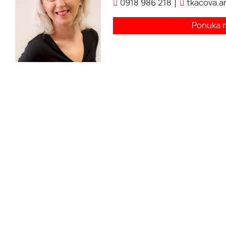
0918 986 218
tkacova.a
Ponuka 