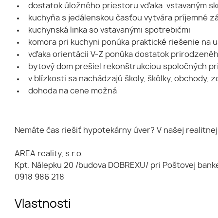
dostatok úložného priestoru vďaka vstavaným skr
kuchyňa s jedálenskou časťou vytvára príjemné z
kuchynská linka so vstavanými spotrebičmi
komora pri kuchyni ponúka praktické riešenie na 
vďaka orientácii V-Z ponúka dostatok prirodzenéh
bytový dom prešiel rekonštrukciou spoločných pr
v blízkosti sa nachádzajú školy, škôlky, obchody,
dohoda na cene možná
Nemáte čas riešiť hypotekárny úver? V našej realitne
AREA reality, s.r.o.
Kpt. Nálepku 20 /budova DOBREXU/ pri Poštovej bank
0918 986 218
Vlastnosti