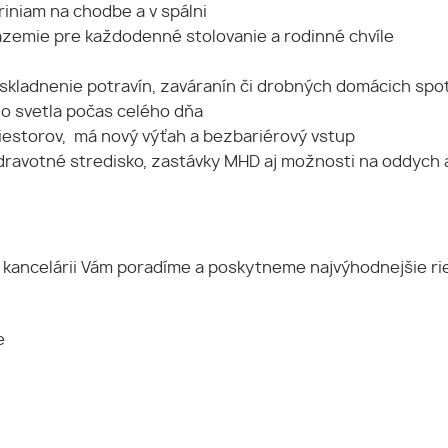
iniam na chodbe a v spálni
ázemie pre každodenné stolovanie a rodinné chvíle
uskladnenie potravín, zaváranín či drobných domácich spo
o svetla počas celého dňa
iestorov, má nový výťah a bezbariérový vstup
 zdravotné stredisko, zastávky MHD aj možnosti na oddych 
j kancelárii Vám poradíme a poskytneme najvýhodnejšie ri
e