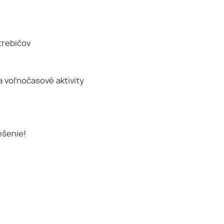
trebičov
a voľnočasové aktivity
ešenie!