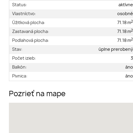
Status:
aktívn
Vlastníctvo:
osobn
Úžitková plocha:
71.18 m
Zastavaná plocha:
71.18 m
Podlahová plocha:
71.18 m
Stav:
úplne preroben
Počet izieb:
Balkón:
án
Pivnica:
án
Pozrieť na mape