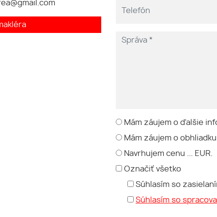
rea@gmail.com
makléra
Mám záujem o ďalšie inf
Mám záujem o obhliadku
Navrhujem cenu ... EUR.
Označiť všetko
Súhlasím so zasielan
Súhlasím so spracov