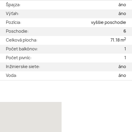
e
Špajza:
áno
é
Výťah:
áno
2
Pozícia:
vyššie poschodie
2
Poschodie:
6
2
2
Celková plocha:
71.18 m
ý
Počet balkónov:
1
3
Počet pivníc:
1
o
Inžinierske siete:
áno
o
Voda:
áno