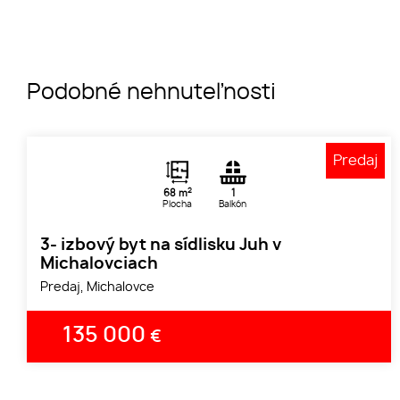
Podobné nehnuteľnosti
Predaj
2
68 m
1
Plocha
Balkón
3- izbový byt na sídlisku Juh v
Michalovciach
Predaj, Michalovce
135 000
€
1
2
3