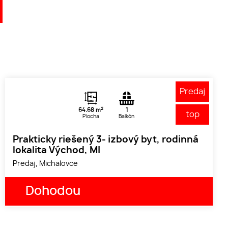
Predaj
2
64.68 m
1
top
Plocha
Balkón
Prakticky riešený 3- izbový byt, rodinná
lokalita Východ, MI
Predaj, Michalovce
Dohodou
1
2
3