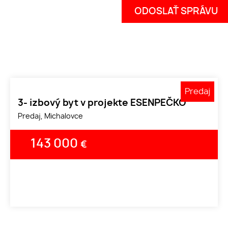
Predaj
3- izbový byt v projekte ESENPEČKO
Predaj, Michalovce
143 000
€
1
2
3