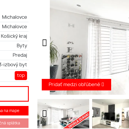
Michalovce
Michalovce
Košický kraj
Byty
Predaj
3-izbový byt
top
Pridať medzi obľúbené
ha na mape
ná splátka