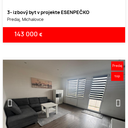
3- izbový byt v projekte ESENPEČKO
Predaj, Michalovce
143 000
€
Predaj
top