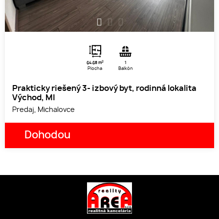
1
2
3
2
64.68 m
1
Plocha
Balkón
Prakticky riešený 3- izbový byt, rodinná lokalita
Východ, MI
Predaj, Michalovce
Dohodou