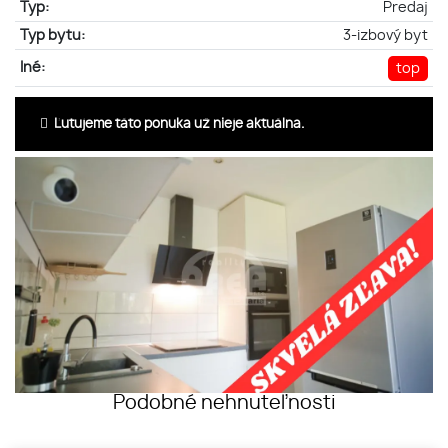
Typ:
Predaj
Typ bytu:
3-izbový byt
Iné:
top
Ľutujeme táto ponuka už nieje aktuálna.
Podobné nehnuteľnosti