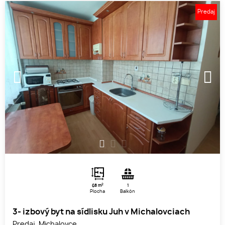
Predaj
1
2
3
2
68 m
1
Plocha
Balkón
3- izbový byt na sídlisku Juh v Michalovciach
Predaj, Michalovce