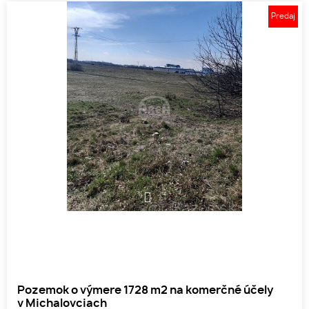
Predaj
1
2
Pozemok o výmere 1728 m2 na komerčné účely
v Michalovciach