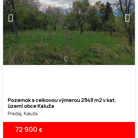
1
2
Pozemok s celkovou výmerou 2949 m2 v kat.
území obce Kaluža
Predaj, Kaluža
72 900
€