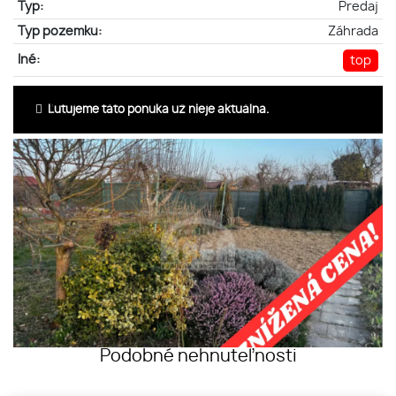
Typ:
Predaj
Typ pozemku:
Záhrada
Iné:
top
Ľutujeme táto ponuka už nieje aktuálna.
Podobné nehnuteľnosti