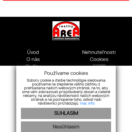
Úvod
Nehnuteľnosti
O nás
Cookies
Služby
GDPR
Používame cookies
Náš tím
Kontakt
Súbory cookie a ďalšie technológie sledovania
používame na zlepšenie vášho zážitku z
Kpt. Nálepku, 1072/20 Michalovce 071 01, Slovensko
prehliadania našich webových stránok, na to, aby
sme vám zobrazovali prispôsobený obsah a cielené
+421 919 078 018
reklamy, na analýzu návštevnosti našich webových
areareality.asistentka@gmail.com
stránok a na pochopenie toho, odkiaľ naši
návštevníci prichádzajú.
Viac info
Pridajte si nás
SÚHLASÍM
Nesúhlasím