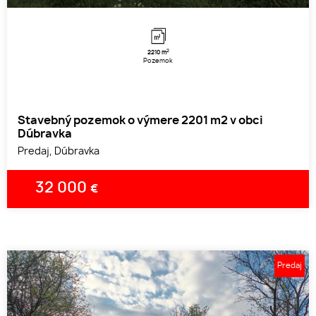
2
2210 m
Pozemok
Stavebný pozemok o výmere 2201 m2 v obci
Dúbravka
Predaj, Dúbravka
32 000
€
Predaj