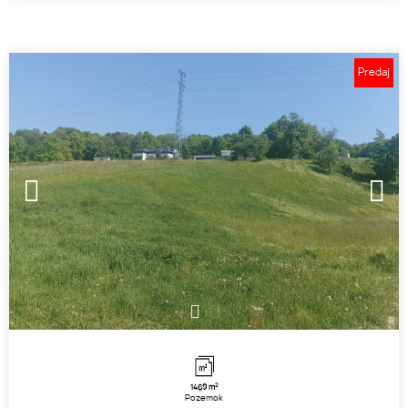
Predaj
1
2
2
1469 m
Pozemok