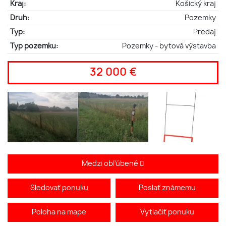
Kraj:
Košický kraj
Druh:
Pozemky
Typ:
Predaj
Typ pozemku:
Pozemky - bytová výstavba
32 000 €
Medzi obľúbené
Sledovať ponuku
Poslať známemu
Poloha na mape
Vytlačiť ponuku