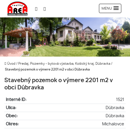
MENU
Úvod
/
Predaj, Pozemky - bytová výstavba, Košický kraj, Dúbravka
/
Stavebný pozemok o výmere 2201 m2 v obci Dúbravka
Stavebný pozemok o výmere 2201 m2 v
obci Dúbravka
Interné ID:
1521
Ulica:
Dúbravka
Obec:
Dúbravka
Okres:
Michalovce