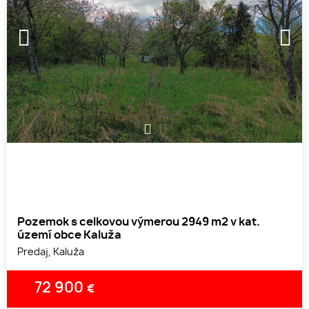
1
2
Pozemok s celkovou výmerou 2949 m2 v kat.
území obce Kaluža
Predaj, Kaluža
72 900
€