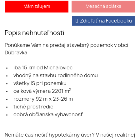
Mám záujem
Mesačná splátka
Zdieľať na Facebooku
Popis nehnuteľnosti
Ponúkame Vám na predaj stavebný pozemok v obci
Dúbravka
iba 15 km od Michaloviec
vhodný na stavbu rodinného domu
všetky IS pri pozemku
2
celková výmera 2201 m
rozmery 92 m x 23-26 m
tiché prostredie
dobrá občianska vybavenosť
Nemáte čas riešiť hypotekárny úver? V našej realitnej