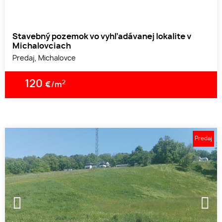
Stavebný pozemok vo vyhľadávanej lokalite v
Michalovciach
Predaj, Michalovce
120
2
€/m
Predaj