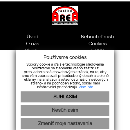
Úvod
Nehnuteľnosti
O nás
Cookies
Služby
GDPR
Používame cookies
Náš tím
Kontakt
Súbory cookie a ďalšie technológie sledovania
používame na zlepšenie vášho zážitku z
Kpt. Nálepku, 1072/20 Michalovce 071 01, Slovensko
prehliadania našich webových stránok, na to, aby
+421 919 078 018
sme vám zobrazovali prispôsobený obsah a cielené
reklamy, na analýzu návštevnosti našich webových
areareality.asistentka@gmail.com
stránok a na pochopenie toho, odkiaľ naši
návštevníci prichádzajú.
Viac info
Pridajte si nás
SÚHLASÍM
Nesúhlasím
Zmeniť moje nastavenia
webex.digital
-
REALVIA.sk