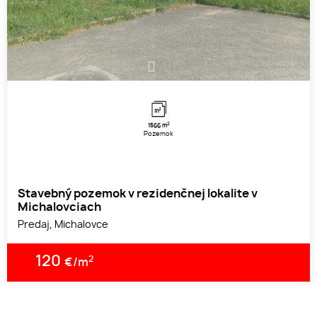
1
2
2
1566 m
Pozemok
Stavebný pozemok v rezidenčnej lokalite v
Michalovciach
Predaj, Michalovce
120
2
€/m