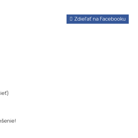
Zdieľať na Facebooku
ieť)
ešenie!