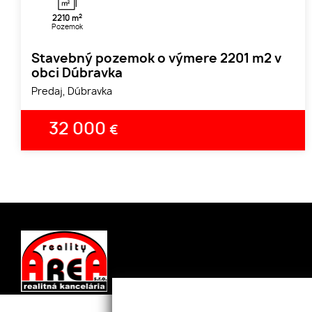
2
2210 m
Pozemok
Stavebný pozemok o výmere 2201 m2 v
obci Dúbravka
Predaj, Dúbravka
32 000
€