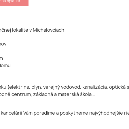
ná splátka
nej lokalite v Michalovciach
mov
 m
 domu
elektrina, plyn, verejný vodovod, kanalizácia, optická s
dné centrum, základná a materská škola...
j kancelárii Vám poradíme a poskytneme najvýhodnejšie ri