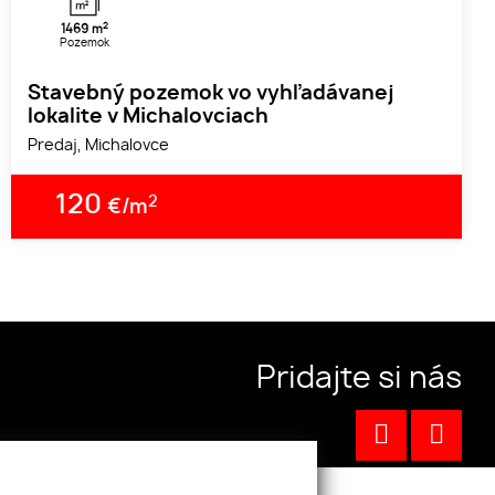
2
1469 m
Pozemok
Stavebný pozemok vo vyhľadávanej
lokalite v Michalovciach
Predaj, Michalovce
120
2
€/m
Pridajte si nás