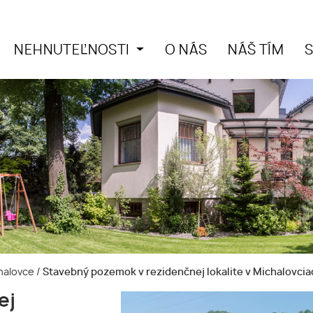
NEHNUTEĽNOSTI
O NÁS
NÁŠ TÍM
chalovce
/
Stavebný pozemok v rezidenčnej lokalite v Michalovcia
ej