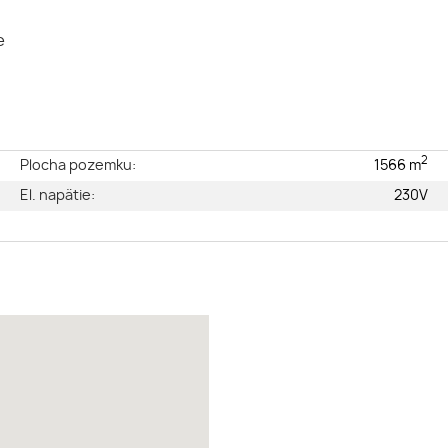
e
2
e
Plocha pozemku:
1566 m
é
El. napätie:
230V
2