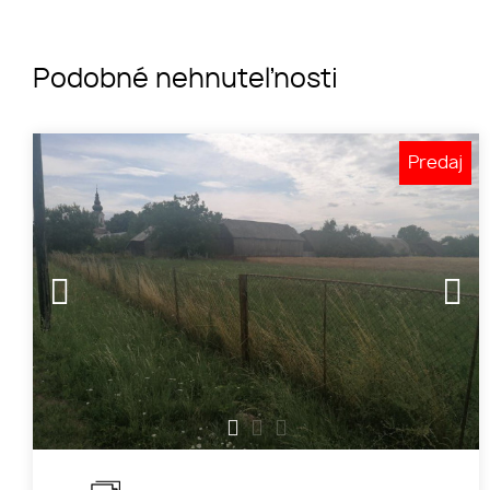
Podobné nehnuteľnosti
Predaj
1
2
3