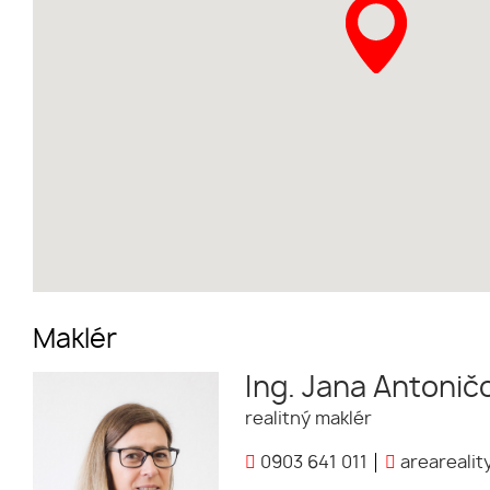
Maklér
Ing. Jana Antonič
realitný maklér
0903 641 011
areareali