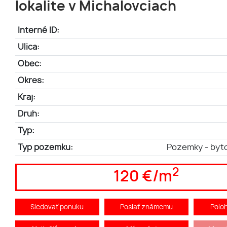
lokalite v Michalovciach
Interné ID:
Ulica:
Obec:
Okres:
Kraj:
Druh:
Typ:
Typ pozemku:
Pozemky - byt
2
120 €/m
Sledovať ponuku
Poslať známemu
Polo