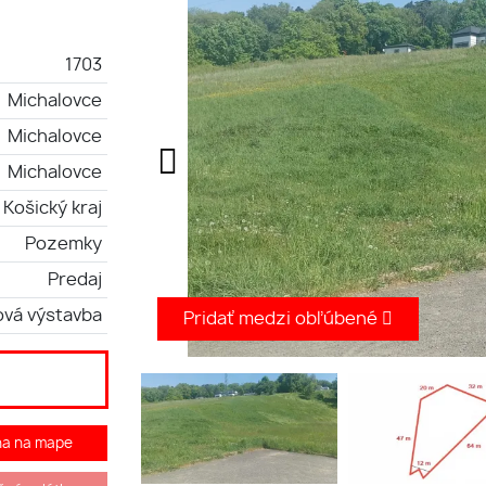
1703
Michalovce
Michalovce
Michalovce
Košický kraj
Pozemky
Predaj
ová výstavba
Pridať medzi obľúbené
ha na mape