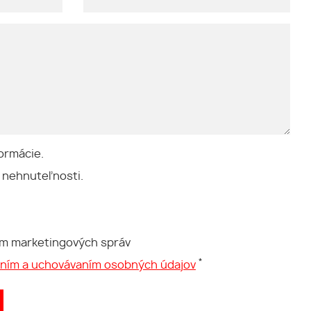
ormácie.
 nehnuteľnosti.
ím marketingových správ
*
aním a uchovávaním osobných údajov