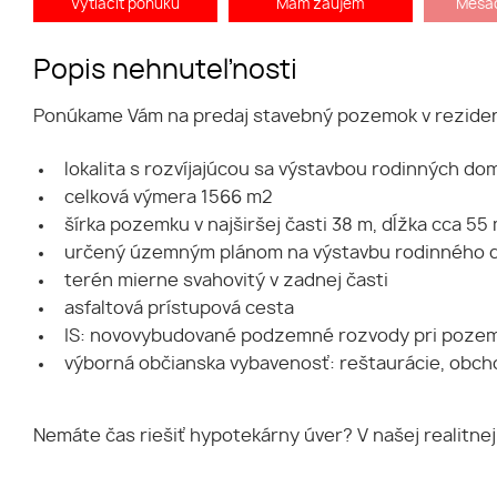
Vytlačiť ponuku
Mám záujem
Mesač
Popis nehnuteľnosti
Ponúkame Vám na predaj stavebný pozemok v rezidenč
lokalita s rozvíjajúcou sa výstavbou rodinných do
celková výmera 1566 m2
šírka pozemku v najširšej časti 38 m, dĺžka cca 55
určený územným plánom na výstavbu rodinného
terén mierne svahovitý v zadnej časti
asfaltová prístupová cesta
IS: novovybudované podzemné rozvody pri pozemku (
výborná občianska vybavenosť: reštaurácie, obcho
Nemáte čas riešiť hypotekárny úver? V našej realitne