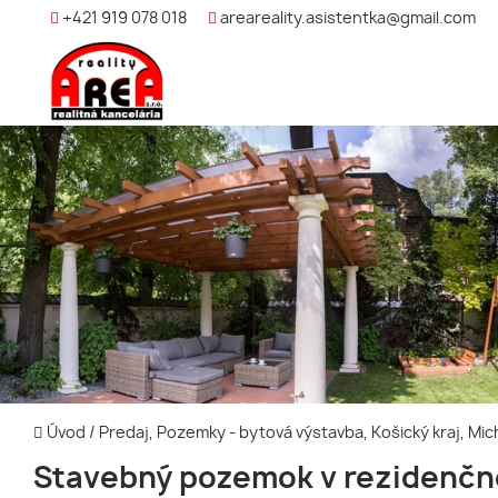
+421 919 078 018
areareality.asistentka@gmail.com
Úvod
/
Predaj, Pozemky - bytová výstavba, Košický kraj, Mi
Stavebný pozemok v rezidenčn