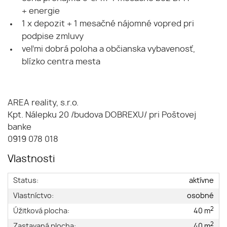
+ energie
1 x depozit + 1 mesačné nájomné vopred pri
podpise zmluvy
veľmi dobrá poloha a občianska vybavenosť,
blízko centra mesta
AREA reality, s.r.o.
Kpt. Nálepku 20 /budova DOBREXU/ pri Poštovej
banke
0919 078 018
Vlastnosti
Status:
aktívne
Vlastníctvo:
osobné
2
Úžitková plocha:
40 m
2
Zastavaná plocha:
40 m