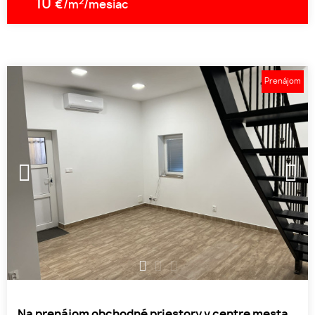
10
2
€/m
/mesiac
Prenájom
1
2
3
Na prenájom obchodné priestory v centre mesta