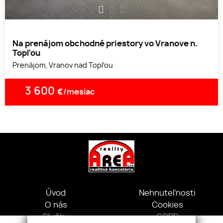
1
2
3
Na prenájom obchodné priestory vo Vranove n.
Topľou
Prenájom, Vranov nad Topľou
3 600
€/mesiac
Úvod
Nehnuteľnosti
O nás
Cookies
Služby
GDPR