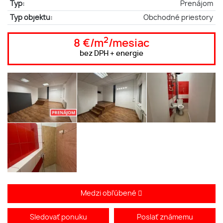
Typ:
Prenájom
Typ objektu:
Obchodné priestory
2
8 €/m
/mesiac
bez DPH + energie
Medzi obľúbené
Sledovať ponuku
Poslať známemu