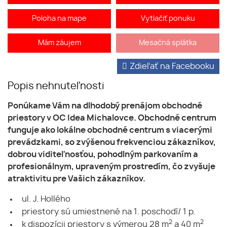
Poloha na mape
Vytlačiť ponuku
Mám záujem
Mesačná splátka
Zdieľať na Facebooku
Popis nehnuteľnosti
Ponúkame Vám na dlhodobý prenájom obchodné
priestory v OC Idea Michalovce. Obchodné centrum
funguje ako lokálne obchodné centrum s viacerými
prevádzkami, so zvýšenou frekvenciou zákazníkov,
dobrou viditeľnosťou, pohodlným parkovaním a
profesionálnym, upraveným prostredím, čo zvyšuje
atraktivitu pre Vašich zákazníkov.
ul. J. Hollého
priestory sú umiestnené na 1. poschodí/ 1 p.
2
2
k dispozícii priestory s výmerou 28 m
a 40 m