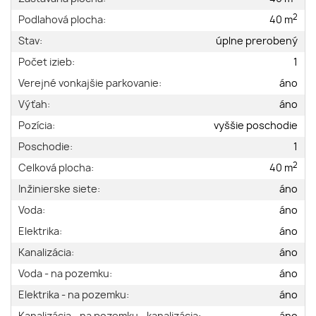
2
Podlahová plocha:
40 m
Stav:
úplne prerobený
Počet izieb:
1
Verejné vonkajšie parkovanie:
áno
Výťah:
áno
Pozícia:
vyššie poschodie
Poschodie:
1
2
Celková plocha:
40 m
Inžinierske siete:
áno
Voda:
áno
Elektrika:
áno
Kanalizácia:
áno
Voda - na pozemku:
áno
Elektrika - na pozemku:
áno