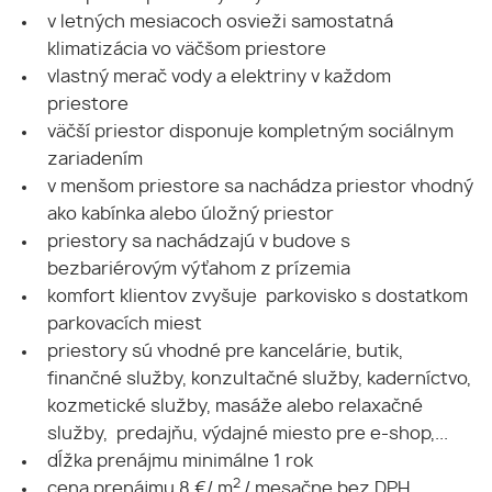
v letných mesiacoch osvieži samostatná
klimatizácia vo väčšom priestore
vlastný merač vody a elektriny v každom
priestore
väčší priestor disponuje kompletným sociálnym
zariadením
v menšom priestore sa nachádza priestor vhodný
ako kabínka alebo úložný priestor
priestory sa nachádzajú v budove s
bezbariérovým výťahom z prízemia
komfort klientov zvyšuje parkovisko s dostatkom
parkovacích miest
priestory sú vhodné pre kancelárie, butik,
finančné služby, konzultačné služby, kaderníctvo,
kozmetické služby, masáže alebo relaxačné
služby, predajňu, výdajné miesto pre e-shop,...
dĺžka prenájmu minimálne 1 rok
2
cena prenájmu 8 €/ m
/ mesačne bez DPH