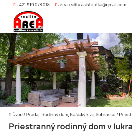
+421 919 078 018
areareality.asistentka@gmail.com
Úvod
/
Predaj, Rodinný dom, Košický kraj, Sobrance
/
Priest
Priestranný rodinný dom v lukra