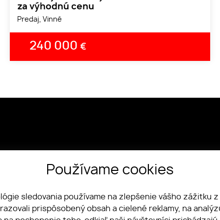
za výhodnú cenu
Predaj, Vinné
240 000
€
Používame cookies
pku, 1072/20 Michalovce
vensko
ológie sledovania používame na zlepšenie vášho zážitku z
078 018
brazovali prispôsobený obsah a cielené reklamy, na analý
ty.asistentka@gmail.com