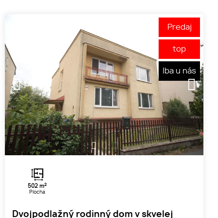
Predaj
top
Iba u nás
1
2
3
2
502 m
Plocha
Dvojpodlažný rodinný dom v skvelej