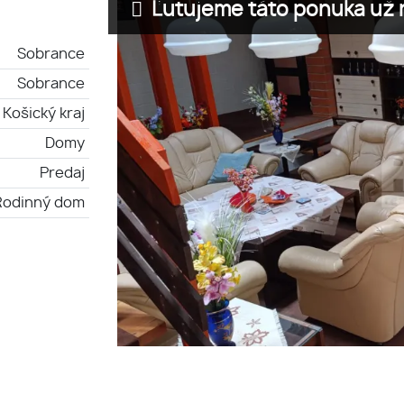
Ľutujeme táto ponuka už n
Sobrance
Sobrance
Košický kraj
Domy
Predaj
Rodinný dom