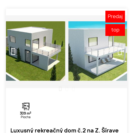
Predaj
top
1
2
3
2
309 m
Plocha
Luxusný rekreačný dom č.2 na Z. Šírave