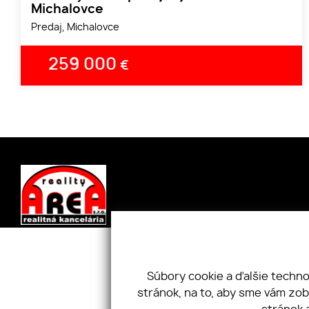
Michalovce
Predaj, Michalovce
259 000
€
Úvod
Nehnuteľnosti
Kpt. Nále
O nás
Cookies
071 01, Slo
Súbory cookie a ďalšie techn
Služby
GDPR
+421 919 
stránok, na to, aby sme vám zo
Náš tím
Kontakt
areareali