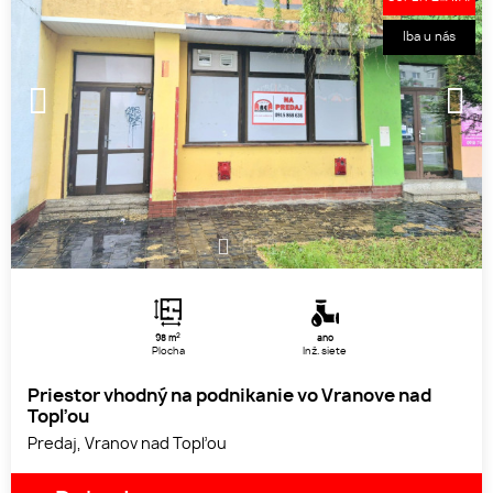
Iba u nás
1
2
3
2
98 m
áno
Plocha
Inž. siete
Priestor vhodný na podnikanie vo Vranove nad
Topľou
Predaj, Vranov nad Topľou