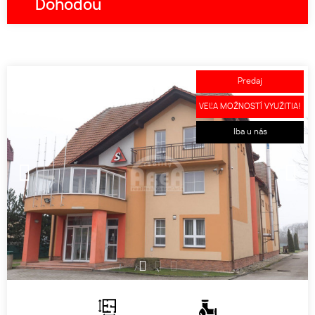
Dohodou
Predaj
VEĽA MOŽNOSTÍ VYUŽITIA!
Iba u nás
1
2
3