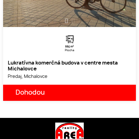
1
2
2
556 m
Plocha
Lukratívna komerčná budova v centre mesta
Michalovce
Predaj, Michalovce
Dohodou