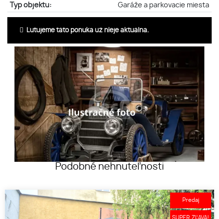
Typ objektu:
Garáže a parkovacie miesta
Ľutujeme táto ponuka už nieje aktuálna.
Podobné nehnuteľnosti
Predaj
SUPER ZĽAVA!