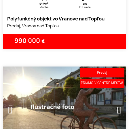
2
6419 m
áno
Plocha
Inž. siete
Polyfunkčný objekt vo Vranove nad Topľou
Predaj, Vranov nad Topľou
990 000
€
Predaj
PRIAMO V CENTRE MESTA!