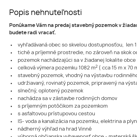
Popis nehnuteľnosti
Ponúkame Vám na predaj stavebný pozemok v žiadanej
budete radi vracať.
vyhľadávaná obec so skvelou dostupnosťou, len 1
tiché a príjemné prostredie, no zároveň na skok od
pozemok nachádzajúci sa v žiadanej lokalite obce
2
celková výmera pozemku 1082 m
( cca 15 m x 70 
stavebný pozemok, vhodný na výstavbu rodinného
udržiavaný, rovinatý pozemok, pripravený na výst
slnečný, oplotený pozemok
nachádza sa v zástavbe rodinných domov
s príjemným potôčikom za pozemkom
s asfaltovou prístupovou cestou
IS- voda a kanalizácia na pozemku, elektrina a p
nádherný výhľad na hrad Vinné
výborná občianska vybavenosť obce - materská škol