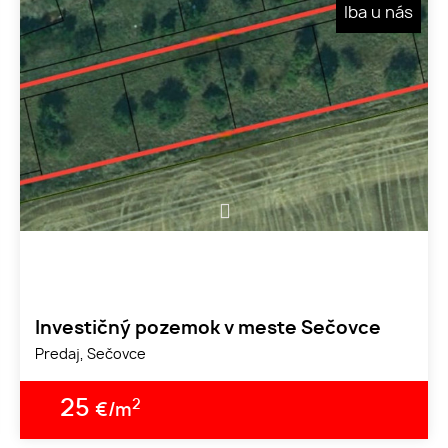
Iba u nás
1
Investičný pozemok v meste Sečovce
Predaj, Sečovce
25
2
€/m