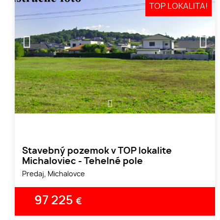
TOP LOKALITA!
1
2
Stavebný pozemok v TOP lokalite
Michaloviec - Tehelné pole
Predaj, Michalovce
97 225
€