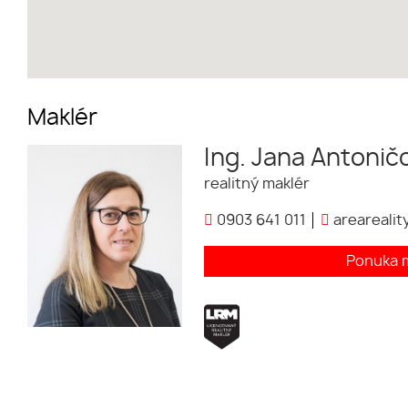
Maklér
Ing. Jana Antonič
realitný maklér
0903 641 011
areareali
Ponuka 