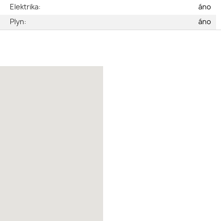
n
Elektrika:
áno
m
Plyn:
áno