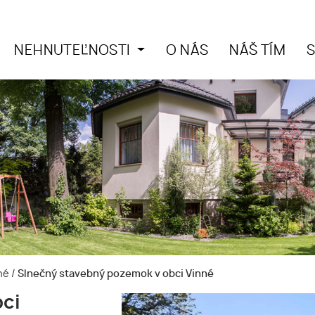
NEHNUTEĽNOSTI
O NÁS
NÁŠ TÍM
nné
/
Slnečný stavebný pozemok v obci Vinné
bci