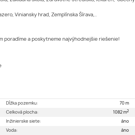
zero, Viniansky hrad, Zemplínska Šírava,..
 Vám poradíme a poskytneme najvýhodnejšie riešenie!
e
e
Dĺžka pozemku:
70 m
2
é
Celková plocha:
1082 m
2
Inžinierske siete:
áno
a
Voda:
áno