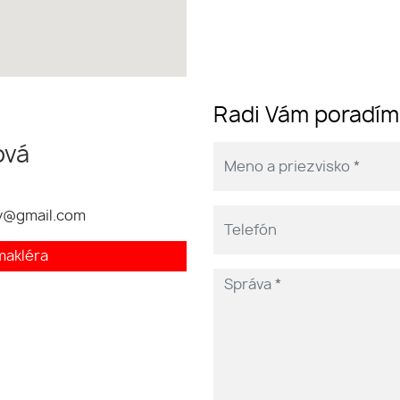
Radi Vám poradí
ová
ty@gmail.com
makléra