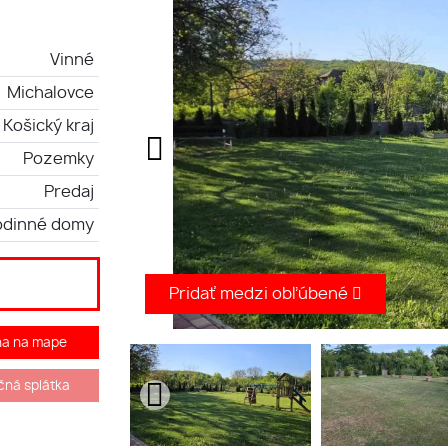
Vinné
Michalovce
Košický kraj
Pozemky
Predaj
odinné domy
Pridať medzi obľúbené
ha na mape
ná splátka