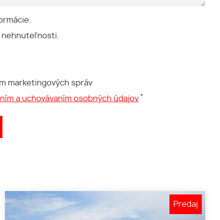
ormácie.
 nehnuteľnosti.
ím marketingových správ
*
aním a uchovávaním osobných údajov
Predaj