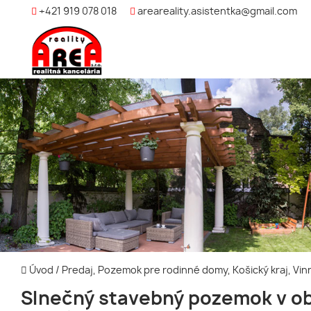
+421 919 078 018
areareality.asistentka@gmail.com
Úvod
/
Predaj, Pozemok pre rodinné domy, Košický kraj, Vi
Slnečný stavebný pozemok v o