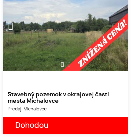
1
2
Stavebný pozemok v okrajovej časti
mesta Michalovce
Predaj, Michalovce
Dohodou