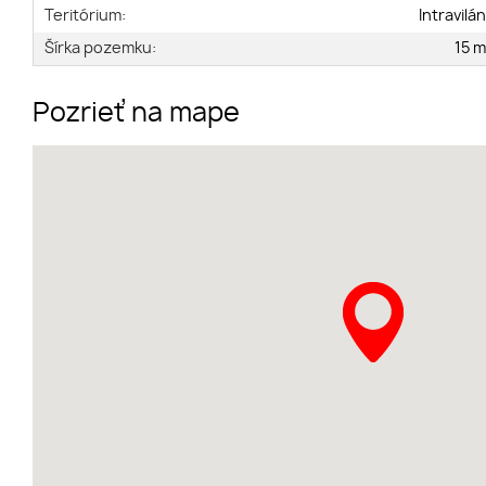
Teritórium:
Intravilá
Šírka pozemku:
15 
Pozrieť na mape