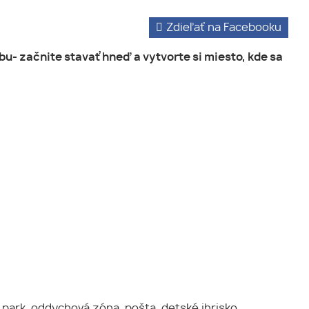
Zdieľať na Facebooku
- začnite stavať hneď a vytvorte si miesto, kde sa
park, oddychová zóna, pošta, detské ihrisko,