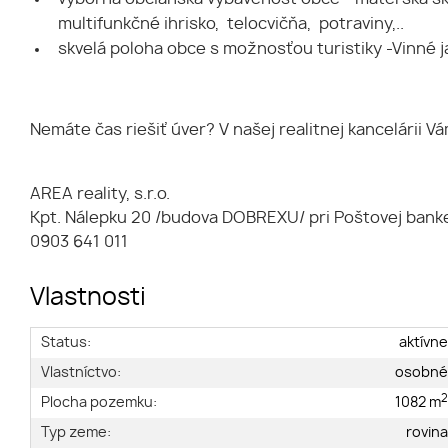
multifunkčné ihrisko, telocvičňa, potraviny,..
skvelá poloha obce s možnosťou turistiky -Vinné ja
Nemáte čas riešiť úver? V našej realitnej kancelárii
AREA reality, s.r.o.
Kpt. Nálepku 20 /budova DOBREXU/ pri Poštovej bank
0903 641 011
Vlastnosti
Status:
aktívn
Vlastníctvo:
osobn
Plocha pozemku:
1082 m
Typ zeme:
rovin