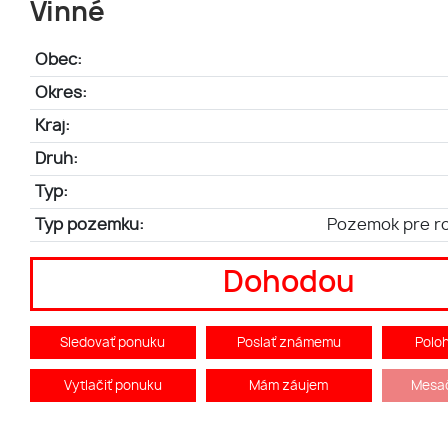
Vinné
Obec:
Okres:
Kraj:
Druh:
Typ:
Typ pozemku:
Pozemok pre r
Dohodou
Sledovať ponuku
Poslať známemu
Polo
Vytlačiť ponuku
Mám záujem
Mesač