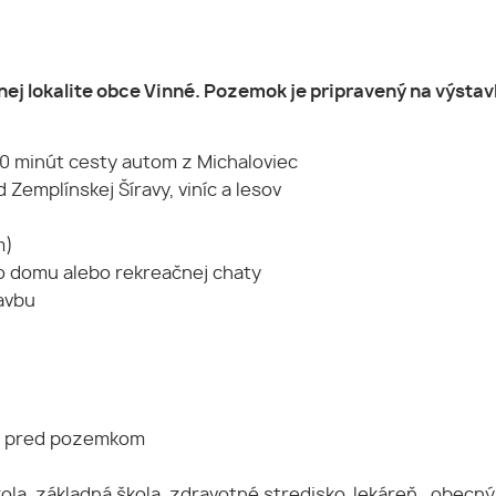
 lokalite obce Vinné. Pozemok je pripravený na výstavbu
0 minút cesty autom z Michaloviec
 Zemplínskej Šíravy, viníc a lesov
m)
 domu alebo rekreačnej chaty
avbu
lyn pred pozemkom
a, základná škola, zdravotné stredisko, lekáreň, obecný 