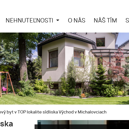
NEHNUTEĽNOSTI
O NÁS
NÁŠ TÍM
ový byt v TOP lokalite sídliska Východ v Michalovciach
iska