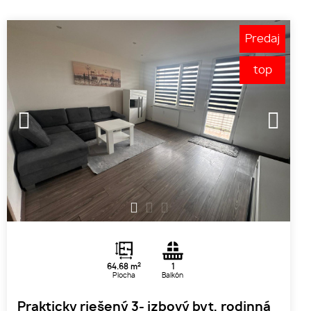
Predaj
top
1
2
3
2
64.68 m
1
Plocha
Balkón
Prakticky riešený 3- izbový byt, rodinná