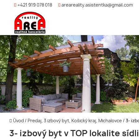
+421 919 078 018
areareality.asistentka@gmail.com
Úvod
/
Predaj, 3 izbový byt, Košický kraj, Michalovce
/
3- izb
3- izbový byt v TOP lokalite sídl