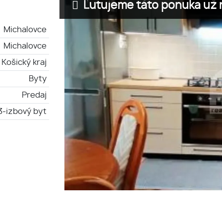
Ľutujeme táto ponuka už n
Michalovce
Michalovce
Košický kraj
Byty
Predaj
3-izbový byt