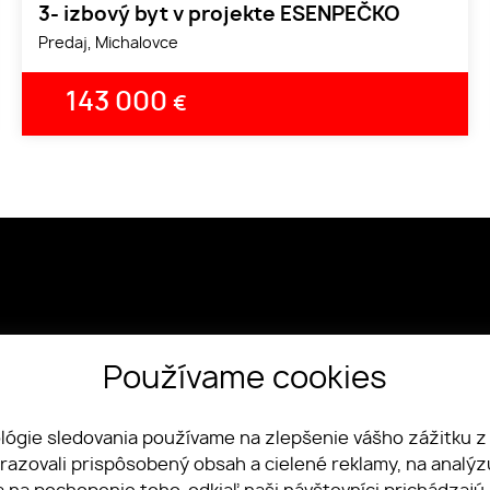
3- izbový byt v projekte ESENPEČKO
Predaj, Michalovce
143 000
€
Používame cookies
pku, 1072/20 Michalovce
vensko
ológie sledovania používame na zlepšenie vášho zážitku z
078 018
brazovali prispôsobený obsah a cielené reklamy, na analý
ty.asistentka@gmail.com