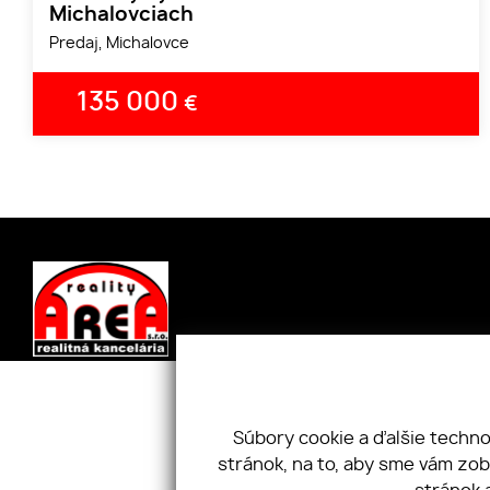
Michalovciach
Predaj, Michalovce
135 000
€
Úvod
Nehnuteľnosti
Kpt. Nále
O nás
Cookies
071 01, Slo
Súbory cookie a ďalšie techn
Služby
GDPR
+421 919 
stránok, na to, aby sme vám zo
Náš tím
Kontakt
areareali