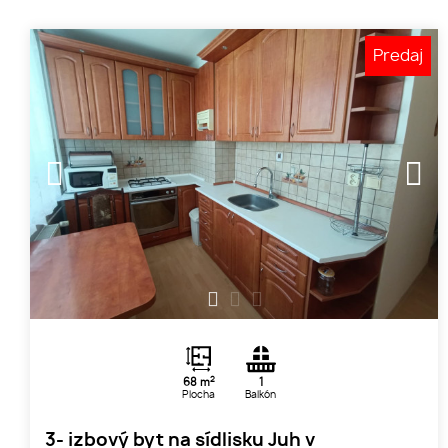
Predaj
1
2
3
2
68 m
1
Plocha
Balkón
3- izbový byt na sídlisku Juh v