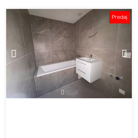
Predaj
1
2
3