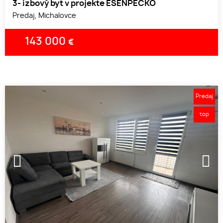
3- izbový byt v projekte ESENPEČKO
Predaj, Michalovce
143 000
€
Predaj
top