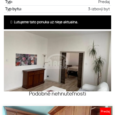
Typ:
Predaj
Typ bytu:
3-izbový byt
Ľutujeme táto ponuka už nieje aktuálna.
Podobné nehnuteľnosti
Predaj