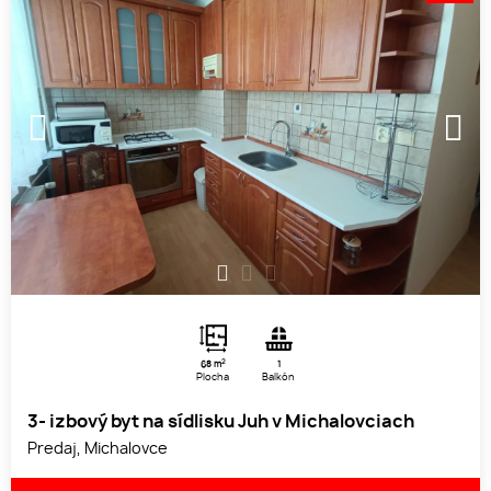
1
2
3
2
68 m
1
Plocha
Balkón
3- izbový byt na sídlisku Juh v Michalovciach
Predaj, Michalovce