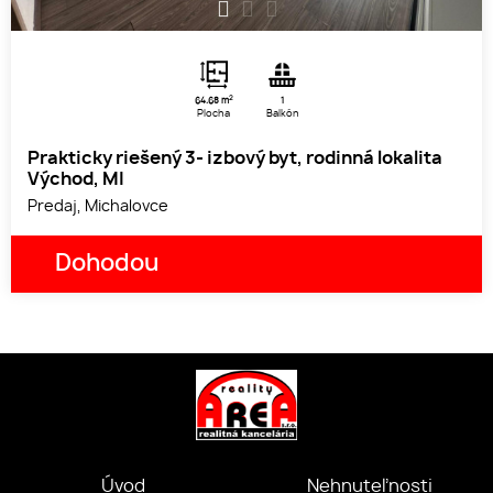
1
2
3
2
64.68 m
1
Plocha
Balkón
Prakticky riešený 3- izbový byt, rodinná lokalita
Východ, MI
Predaj, Michalovce
Dohodou
Úvod
Nehnuteľnosti