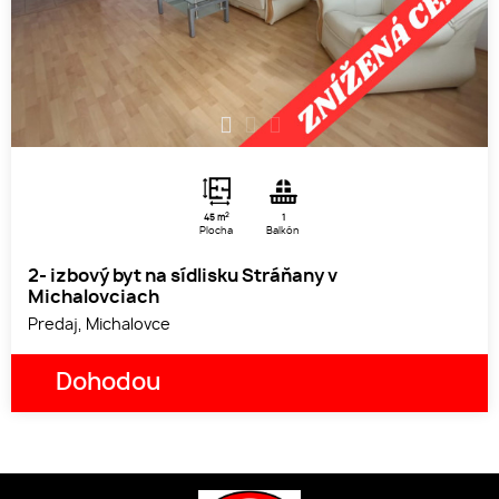
1
2
3
2
45 m
1
Plocha
Balkón
2- izbový byt na sídlisku Stráňany v
Michalovciach
Predaj, Michalovce
Dohodou