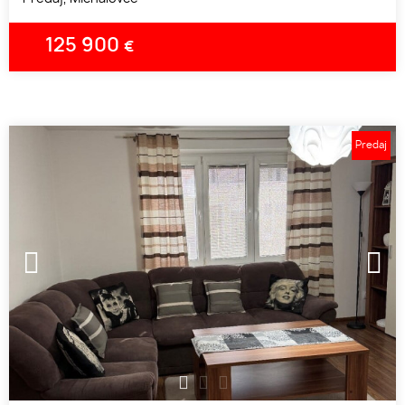
125 900
€
Predaj
1
2
3