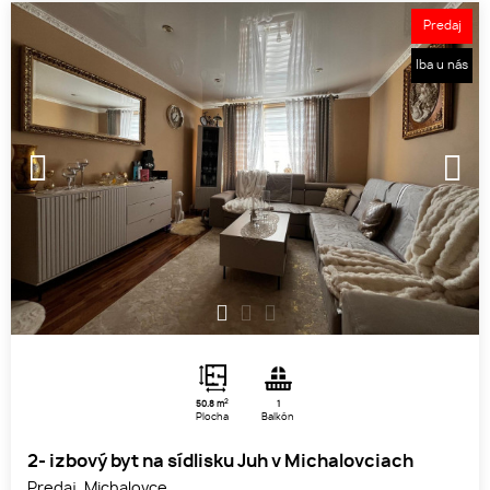
Predaj
Iba u nás
1
2
3
2
50.8 m
1
Plocha
Balkón
2- izbový byt na sídlisku Juh v Michalovciach
Predaj, Michalovce