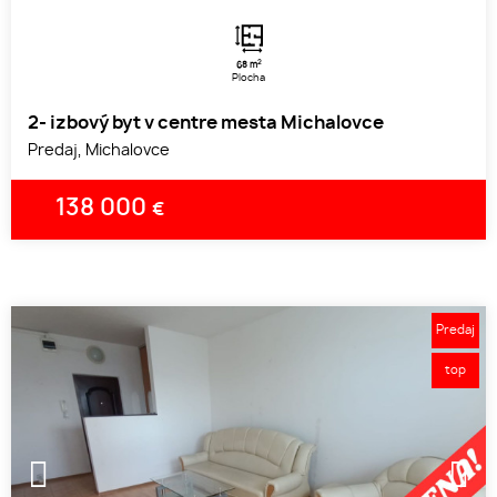
2
68 m
Plocha
2- izbový byt v centre mesta Michalovce
Predaj, Michalovce
138 000
€
Predaj
top