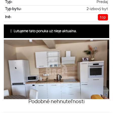
Typ:
Predaj
Typ bytu:
2-izbový byt
Iné:
top
Ľutujeme táto ponuka už nieje aktuálna.
Podobné nehnuteľnosti