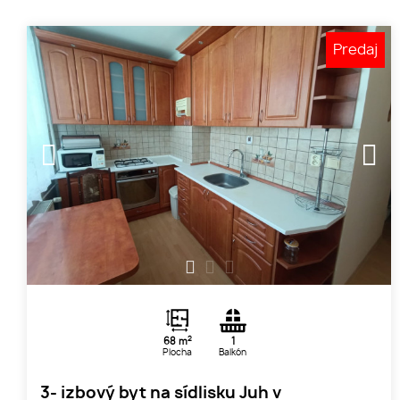
Predaj
1
2
3
2
68 m
1
Plocha
Balkón
3- izbový byt na sídlisku Juh v