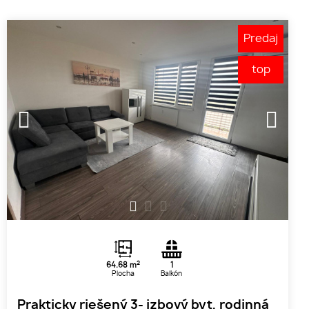
Predaj
top
1
2
3
2
64.68 m
1
Plocha
Balkón
Prakticky riešený 3- izbový byt, rodinná