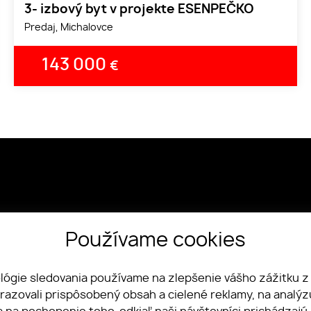
3- izbový byt v projekte ESENPEČKO
Predaj, Michalovce
143 000
€
Používame cookies
pku, 1072/20 Michalovce
vensko
ológie sledovania používame na zlepšenie vášho zážitku z
078 018
brazovali prispôsobený obsah a cielené reklamy, na analý
ty.asistentka@gmail.com