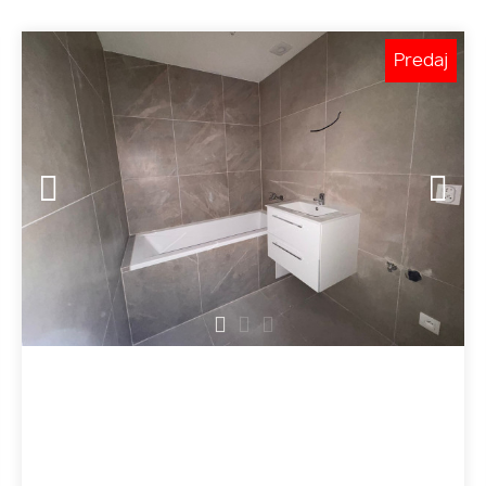
Predaj
1
2
3