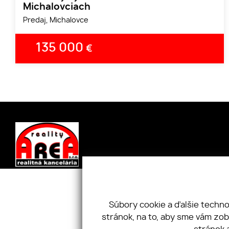
Michalovciach
Predaj, Michalovce
135 000
€
Úvod
Nehnuteľnosti
Kpt. Nále
O nás
Cookies
071 01, Slo
Súbory cookie a ďalšie techn
Služby
GDPR
+421 919 
stránok, na to, aby sme vám zo
Náš tím
Kontakt
areareali