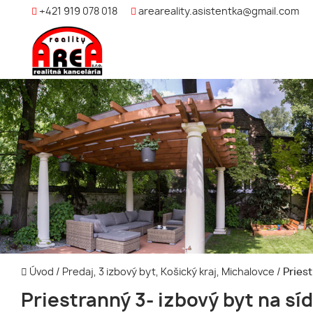
+421 919 078 018
areareality.asistentka@gmail.com
Úvod
/
Predaj, 3 izbový byt, Košický kraj, Michalovce
/
Priest
Priestranný 3- izbový byt na síd