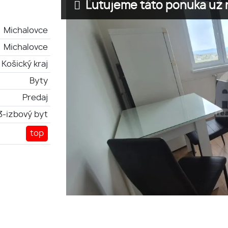
Ľutujeme táto ponuka už n
Michalovce
Michalovce
Košický kraj
Byty
Predaj
3-izbový byt
top