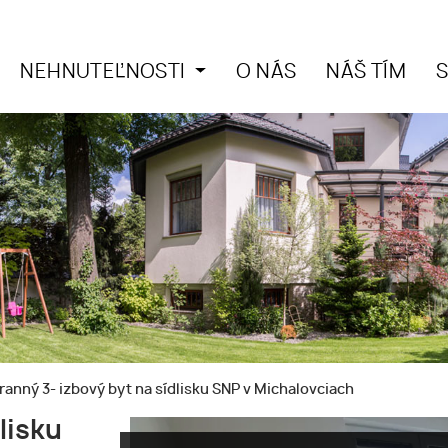
NEHNUTEĽNOSTI
O NÁS
NÁŠ TÍM
ranný 3- izbový byt na sídlisku SNP v Michalovciach
lisku