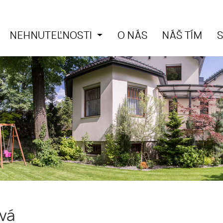
NEHNUTEĽNOSTI
O NÁS
NÁŠ TÍM
vá