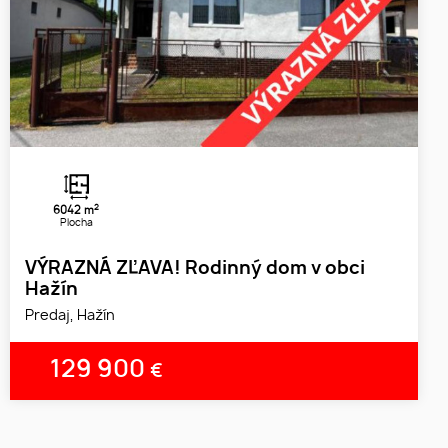
2
6042 m
Plocha
VÝRAZNÁ ZĽAVA! Rodinný dom v obci
Hažín
Predaj, Hažín
129 900
€