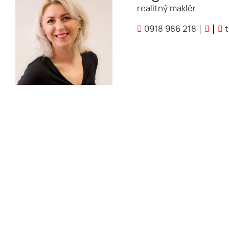
realitný maklér
0918 986 218
t