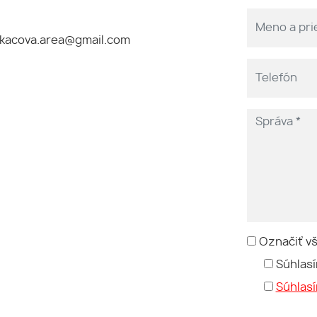
kacova.area@gmail.com
Označiť v
Súhlasí
Súhlas