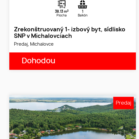
2
38.13 m
1
Plocha
Balkón
Zrekonštruovaný 1- izbový byt, sídlisko
SNP v Michalovciach
Predaj, Michalovce
Dohodou
Predaj