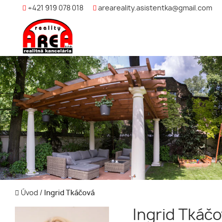
+421 919 078 018
areareality.asistentka@gmail.com
Úvod
/
Ingrid Tkáčová
Ingrid Tkáčo