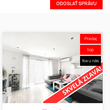
Predaj
top
Iba u nás