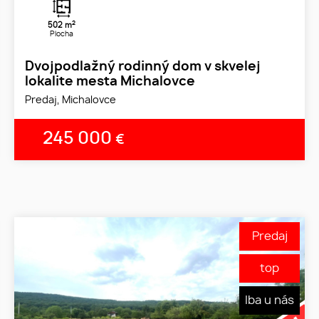
2
502 m
Plocha
Dvojpodlažný rodinný dom v skvelej
lokalite mesta Michalovce
Predaj, Michalovce
245 000
€
Predaj
top
Iba u nás