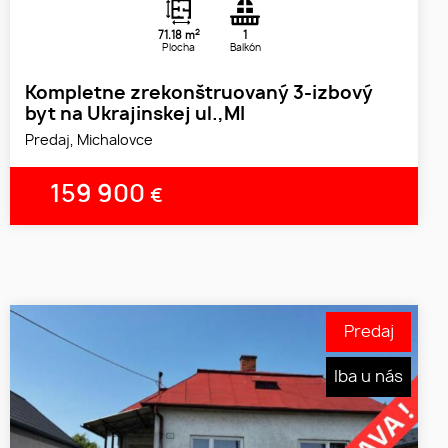
2
71.18 m
1
Plocha
Balkón
Kompletne zrekonštruovaný 3-izbový
byt na Ukrajinskej ul.,MI
Predaj, Michalovce
159 900
€
Predaj
Iba u nás