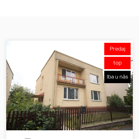
Predaj
top
Iba u nás